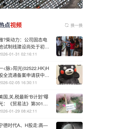
热点
视频
换一换
潍?柴动力：公司固态电
池试制线建设尚处于初期
阶段
2026-01-31 02:16:11
一<脉>阳光(02522.HK)H
股全流通备案申请获中国
证监会受理
2026-02-05 16:30:11
美国,关,税最新“B计划”曝
光：《贸易法》第301
条、122条
2026-01-29 08:42:11
宁德时代A、H股走:高—