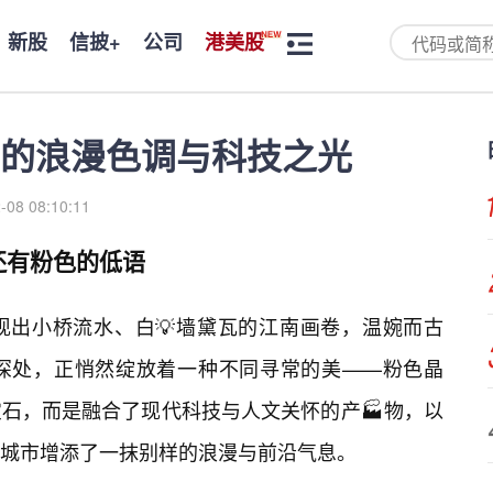
新股
信披+
公司
港美股
的浪漫色调与科技之光
-08 08:10:11
还有粉色的低语
现出小桥流水、白💡墙黛瓦的江南画卷，温婉而古
深处，正悄然绽放着一种不同寻常的美——粉色晶
石，而是融合了现代科技与人文关怀的产🏭物，以
城市增添了一抹别样的浪漫与前沿气息。