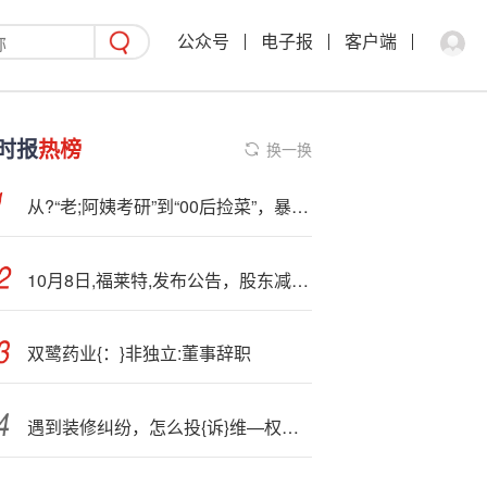
公众号
电子报
客户端
时报
热榜
换一换
从?“老;阿姨考研”到“00后捡菜”，暴力起号还有多少套路
10月8日,福莱特,发布公告，股东减持130万股
双鹭药业{：}非独立:董事辞职
遇到装修纠纷，怎么投{诉}维—权才有效？