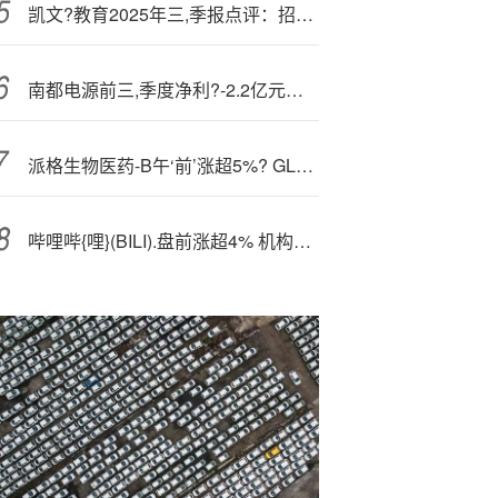
凯文?教育2025年三,季报点评：招生良好拐点已现，培育第二增长曲线
南都电源前三,季度净利?-2.2亿元，同比转亏
派格生物医药-B午‘前’涨超5%? GLP-1多靶点领域临床进度靠前
哔哩哔{哩}(BILI).盘前涨超4% 机构指3C数码业务第二季增长超预期