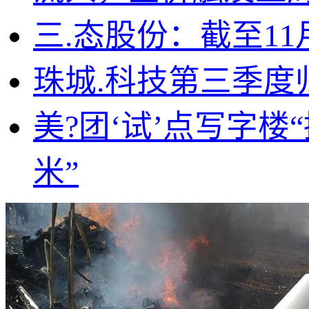
三.态股份：截至11月
珠城.科技第三季度归
美?团‘试’点写字楼
米”