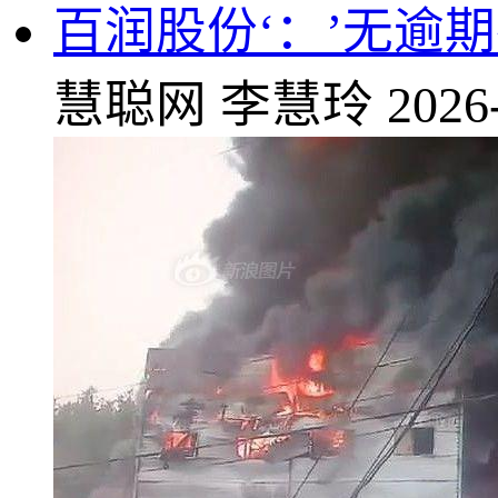
百润股份‘：’无逾期
慧聪网
李慧玲
2026