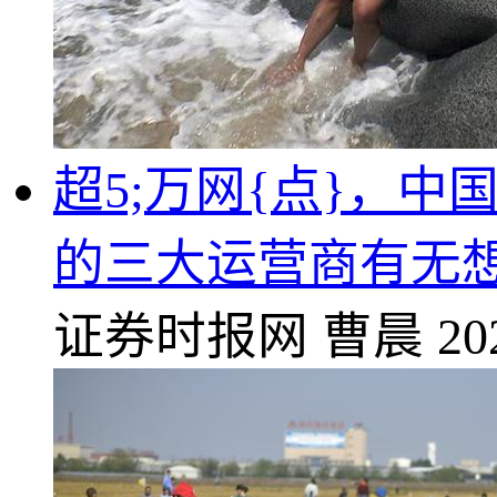
超5;万网{点}，
的三大运营商有无
证券时报网
曹晨
20