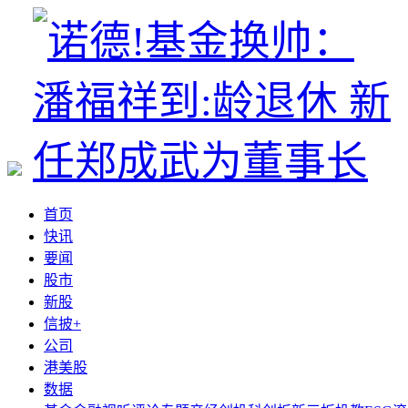
首页
快讯
要闻
股市
新股
信披+
公司
港美股
数据