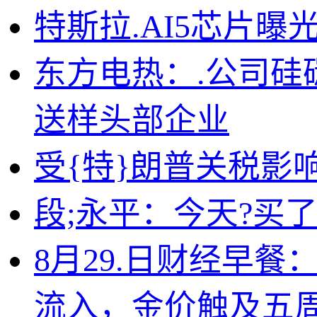
特斯拉.AI5芯片曝光
东方电热：.公司硅
送样头部企业
受{特}朗普关税影
段;永平：今天?买
8月29.日财经早
流入，金价触及五