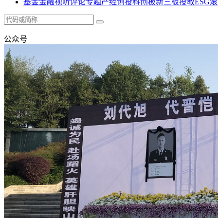
基金
金融
视听
评论
专题
产经
创投
科创板
新三板
投教
ESG
滚
公众号