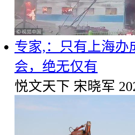
专家,：只有上海
会，绝无仅有
悦文天下
宋晓军
20