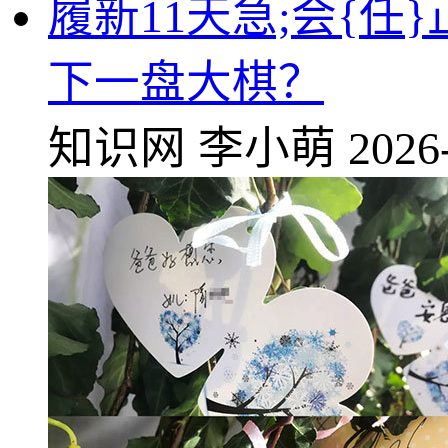
履新11天急;会{
下一盘大棋？
知识网
李小萌
2026