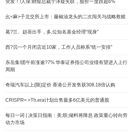
突发！!人保:财险总裁于泽疑失联，股价一度跌超6%
幺<麻>子北交所上市：藤椒油龙头的二次闯关与战略救赎
葛?兰、赵蓓出手，多,位知名基金经理“现身”
西?贝一个月闭店近10家，工作人员称系“统一安排”
东岳集!团午前涨逾?7% 华泰证券指公司业绩有望进入上行
周期
奇瑞汽车以上{限}定价 香港公开发售获308.18倍认购
CRISPR< >Th.era计划出售最多6亿美元的普通股
每日一词 | 决策日指南：美;联;储料将降息 政策重心转向劳
动力市场