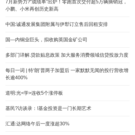
7月新势力?“成绩单”出炉！零跑首次交付超5万辆摘销冠，
小鹏、小米再创历史新高
中国:诚通发展集团附属与伊犁订立售后回租安排
国—内铜业巨头，拟收购英国金矿公司
多部门详解.贷款贴息政策 加大服务消费领域信贷投放力度
每日一词 | 特‘朗’普两子加盟后 一家默默无闻的投行营收增
长逾400%
道明:光<学>连收5个涨停板
基民?访谈录：!基金投资是一门长期艺术
汇通:达网络午后一度涨超30%