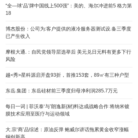
“全—球‘品’牌中国线上500强”：美的、海尔冲进前5 格力第
18
博杰股份：公司为:客户提供的液冷服务器测试设.备三季度
已产生收入
摩根大通.：自民党领导层选举后 美元兑日元料有更多下行
风险
越<秀>星科源启开盘93折，首推153套，89㎡有三种户型
东岳.集团：东岳硅材前三季度归母净利润285.7万元
每日一词 | 菲沃泰‘与’朗逸新{材}料达成战略合作 将纳米镀
膜技术应用至医疗与运动领域
大.宗‘商’品综述：原油反弹 鲍威尔讲话拖累黄金收窄涨幅
铜创新高