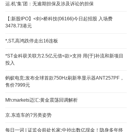
运.机‘集’团：无逾期担保及涉及诉讼的担保
【:新股IPO】<剑>桥科技(06166)今日起招股 入场费
3478.73港元
*,ST,高鸿跌停走出16连板
*ST金科获关联方2.5亿元借<款>支持 用{于}补流和新项目
投入
蚂蚁电竞;发布全球首款750Hz刷新率显示器ANT257PF，
售价7999元
Mh:markets迈汇:黄金震荡回调解析
京.东造车的?另类姿势
每日一词 | 证监会前处长家:中抄出数亿现金！隐身多年终