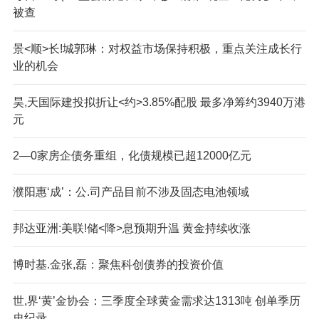
被查
景<顺>长!城郭琳：对权益市场保持积极，重点关注成长行
业的机会
昊,天国际建投拟折让<约>3.85%配股 最多净筹约3940万港
元
2—0家房企债务重组，化债规模已超12000亿元
濮阳惠‘成’：公.司产品目前不涉及固态电池领域
邦达亚洲:美联!储<降>息预期升温 黄金持续收涨
博时基.金张,磊：聚焦科创债券的投资价值
世,界‘黄’金协会：三季度全球黄金需求达1313吨 创单季历
史纪录