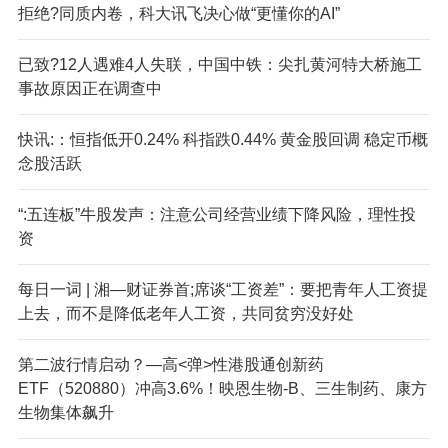
拒绝?同质内卷，科大讯飞决心做“更懂你的AI”
已致?12人遇难4人失联，中国中铁：尖扎黄河特大桥施工
事故原因正在调查中
快讯:：恒指低开0.24% 科指跌0.44% 黄金股回调 稳定币概
念股活跃
“:五连板”牛股发声：注意公司经营业绩下降风险，理性投
资
每日一词 | 湘—财证券首;席谈“工资差”：要把青年人工资提
上去，而不是降低老年人工资，共同贫穷没好处
第二波行情启动？—高<弹>性港股通创新药
ETF（520880）冲高3.6%！映恩生物-B、三生制药、康方
生物集体飙升