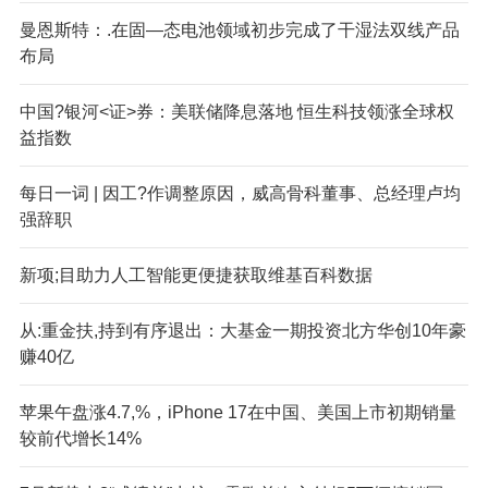
曼恩斯特：.在固—态电池领域初步完成了干湿法双线产品
布局
中国?银河<证>券：美联储降息落地 恒生科技领涨全球权
益指数
每日一词 | 因工?作调整原因，威高骨科董事、总经理卢均
强辞职
新项;目助力人工智能更便捷获取维基百科数据
从:重金扶,持到有序退出：大基金一期投资北方华创10年豪
赚40亿
苹果午盘涨4.7,%，iPhone 17在中国、美国上市初期销量
较前代增长14%