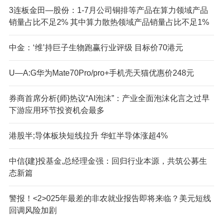
3连板金田—股份：1-7月公司铜排等产品在算力领域产品
销量占比不足2% 其中算力散热领域产品销量占比不足1%
中金：‘维’持巨子生物跑赢行业评级 目标价70港元
U—A:G华为Mate70Pro/pro+手机壳天猫优惠价248元
券商首席分析{师}热议“AI泡沫”：产业全面泡沫化言之过早
下游应用环节投资机会最多
港股半;导体板块短线拉升 华虹半导体涨超4%
中信{建}投基金,总经理金强：回归行业本源，共筑公募生
态新篇
警报！<2>025年最差的非农就业报告即将来临？美元短线
回调风险加剧