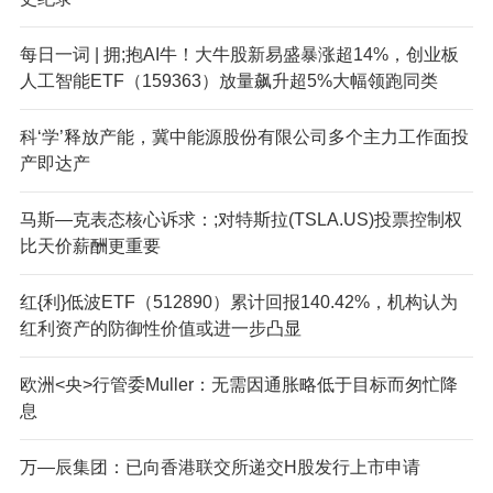
每日一词 | 拥;抱AI牛！大牛股新易盛暴涨超14%，创业板
人工智能ETF（159363）放量飙升超5%大幅领跑同类
科‘学’释放产能，冀中能源股份有限公司多个主力工作面投
产即达产
马斯—克表态核心诉求：;对特斯拉(TSLA.US)投票控制权
比天价薪酬更重要
红{利}低波ETF（512890）累计回报140.42%，机构认为
红利资产的防御性价值或进一步凸显
欧洲<央>行管委Muller：无需因通胀略低于目标而匆忙降
息
万—辰集团：已向香港联交所递交H股发行上市申请