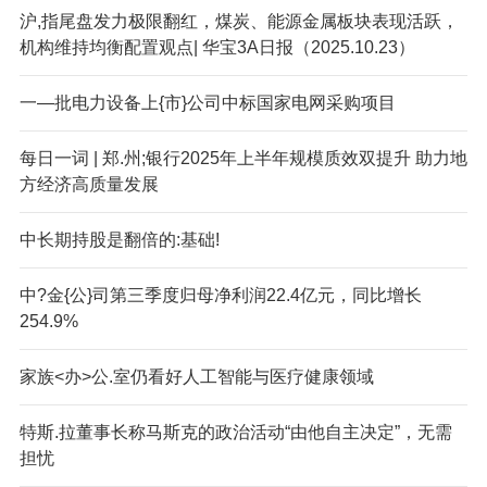
沪,指尾盘发力极限翻红，煤炭、能源金属板块表现活跃，
机构维持均衡配置观点| 华宝3A日报（2025.10.23）
一—批电力设备上{市}公司中标国家电网采购项目
每日一词 | 郑.州;银行2025年上半年规模质效双提升 助力地
方经济高质量发展
中长期持股是翻倍的:基础!
中?金{公}司第三季度归母净利润22.4亿元，同比增长
254.9%
家族<办>公.室仍看好人工智能与医疗健康领域
特斯.拉董事长称马斯克的政治活动“由他自主决定”，无需
担忧