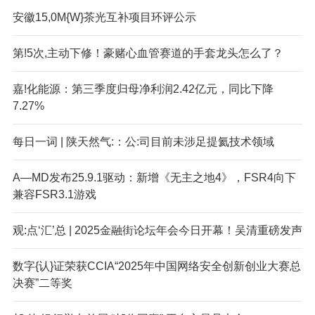
安徽15,0M{W}茶光互补项目环评公示
第!5次,主动下修！豪赌心血管赛道的手套龙头怎么了？
嘉!化能源：第三季度归母净利润2.42亿元，同比下降
7.27%
每日一词 | 陕天然气:：公:司目前未涉足提氦技术领域
A—MD发布25.9.1驱动：新增《无主之地4》，FSR4向下
兼容FSR3.1游戏
观:点‘汇’总 | 2025金融街论坛年会今日开幕！吴清重磅发声
数字{认}证荣获CCIA“2025年中国网络安全创新创业大赛总
决赛”二等奖