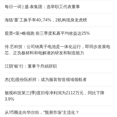
每日一词 | 盛.泰集团：选举职工代表董事
海陆‘重’工换手率40;.74%，2机构现身龙虎榜
股票<策>略领跑 前三季度私募平均收益达25%
传.艺科技：公司钠离子电池是一体化运行，即同步发展电
芯、正负极材料和电解液的研发和制造能力
江阴‘银’行：董事卞丹娟辞职
杰{克}股份阮积祥：成为服装智造领域领航者
魅视科技第三{季}度归母净利润为2112万元，同比下降
3.9%
从!币圈走向华尔街，“预测市场”主流化？