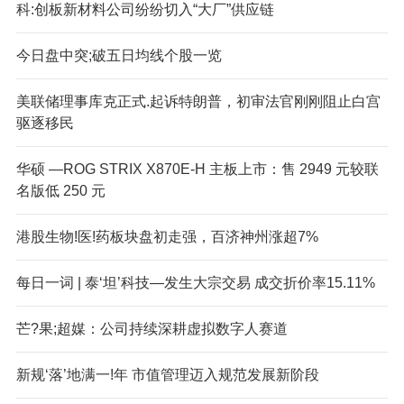
科:创板新材料公司纷纷切入“大厂”供应链
今日盘中突;破五日均线个股一览
美联储理事库克正式.起诉特朗普，初审法官刚刚阻止白宫
驱逐移民
华硕 —ROG STRIX X870E-H 主板上市：售 2949 元较联
名版低 250 元
港股生物!医!药板块盘初走强，百济神州涨超7%
每日一词 | 泰‘坦’科技—发生大宗交易 成交折价率15.11%
芒?果;超媒：公司持续深耕虚拟数字人赛道
新规‘落’地满一!年 市值管理迈入规范发展新阶段