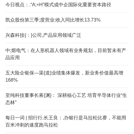
今日视点：.“A;+H”模式成中企国际化重要资本路径
凯众股份第三季;度营业;收入同比增长13.73%
兴森科技{：}公司,产品应用领域广泛
中;熔电气：在人形机器人领域有业务规划，目前暂未有产
品应用
五大险企银保—渠{道}业绩集体爆发，新业务价值最高增
168%
至纯科技董事长蒋{渊}： 深耕核心工艺 培育半导体行业“生
态林”
每日一词 | 招行行,长王良：,办银行是马拉松比赛，不能用
百米冲刺的速度跑马拉松