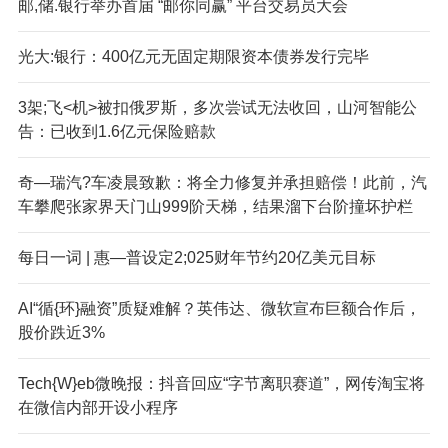
邮,储.银行举办首届 “邮你同赢” 平台交易员大会
光大:银行：400亿元无固定期限资本债券发行完毕
3架;飞<机>被扣俄罗斯，多次尝试无法收回，山河智能公
告：已收到1.6亿元保险赔款
奇—瑞汽?车凌晨致歉：将全力修复并承担赔偿！此前，汽
车攀爬张家界天门山999阶天梯，结果溜下台阶撞坏护栏
每日一词 | 惠—普设定2;025财年节约20亿美元目标
AI“循{环}融资”质疑难解？英伟达、微软宣布巨额合作后，
股价跌近3%
Tech{W}eb微晚报：抖音回应“字节离职赛道”，网传淘宝将
在微信内部开设小程序